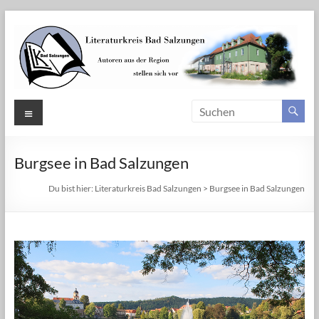
Zum
Inhalt
springen
Literaturkreis
Menü
Bad
Salzungen
Burgsee in Bad Salzungen
Autoren
Du bist hier:
Literaturkreis Bad Salzungen
>
Burgsee in Bad Salzungen
aus
der
Region
Bad
Salzungen
stellen
sich