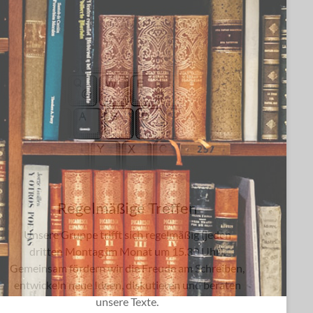
Regelmäßige Treffen
Unsere Gruppe trifft sich regelmäßig (jeden
dritten Montag im Monat um 15.30 Uhr).
Gemeinsam fördern wir die Freude am Schreiben,
entwickeln neue Ideen, diskutieren und beraten
unsere Texte.