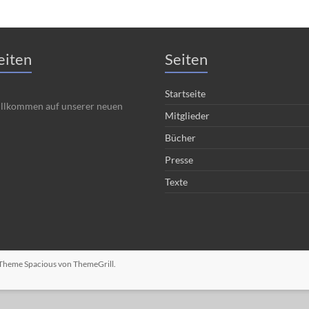
eiten
Seiten
Startseite
illkommen auf unserer neuen
Mitglieder
Bücher
Presse
Texte
. Theme
Spacious
von ThemeGrill.