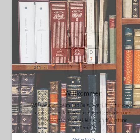
Willkommen
Willkommen beim Bad Salzunger Literaturkreis –
dem Ort, an dem Worte lebendig werden und
Geschichten unsere Herzen und Verstand
berühren!
Weiterlesen