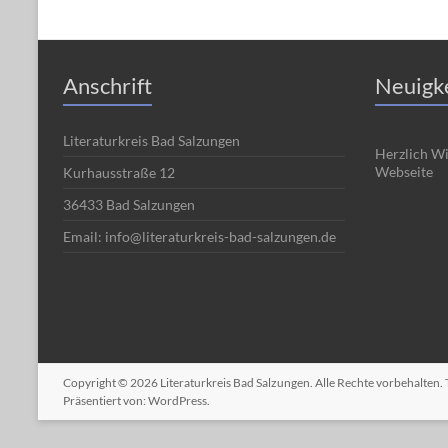
Anschrift
Neuigk
Literaturkreis Bad Salzungen
Herzlich W
Webseite
Kurhausstraße 12
36433 Bad Salzungen
Email: info@literaturkreis-bad-salzungen.de
Copyright © 2026
Literaturkreis Bad Salzungen
. Alle Rechte vorbehalten
Präsentiert von:
WordPress
.