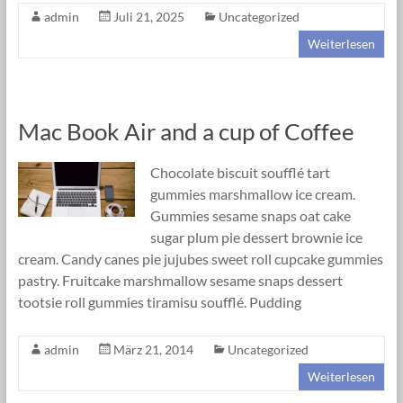
vor
admin
Juli 21, 2025
Uncategorized
Weiterlesen
Mac Book Air and a cup of Coffee
Chocolate biscuit soufflé tart
gummies marshmallow ice cream.
Gummies sesame snaps oat cake
sugar plum pie dessert brownie ice
cream. Candy canes pie jujubes sweet roll cupcake gummies
pastry. Fruitcake marshmallow sesame snaps dessert
tootsie roll gummies tiramisu soufflé. Pudding
admin
März 21, 2014
Uncategorized
Weiterlesen