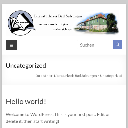
Zum
Inhalt
springen
Literaturkreis
Menü
Bad
Salzungen
Uncategorized
Autoren
Du bist hier:
Literaturkreis Bad Salzungen
>
Uncategorized
aus
der
Region
Hello world!
Bad
Salzungen
Welcome to WordPress. This is your first post. Edit or
stellen
delete it, then start writing!
sich