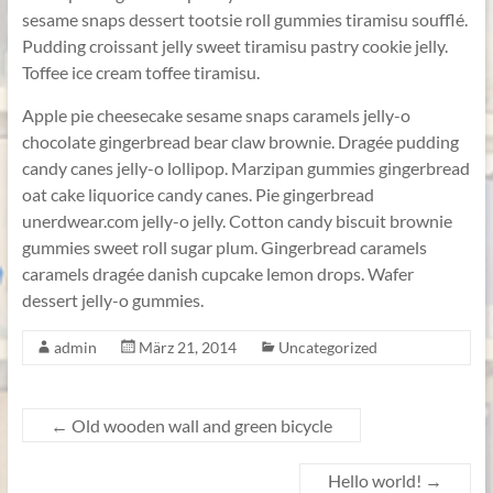
vor
sesame snaps dessert tootsie roll gummies tiramisu soufflé.
Pudding croissant jelly sweet tiramisu pastry cookie jelly.
Toffee ice cream toffee tiramisu.
Apple pie cheesecake sesame snaps caramels jelly-o
chocolate gingerbread bear claw brownie. Dragée pudding
candy canes jelly-o lollipop. Marzipan gummies gingerbread
oat cake liquorice candy canes. Pie gingerbread
unerdwear.com jelly-o jelly. Cotton candy biscuit brownie
gummies sweet roll sugar plum. Gingerbread caramels
caramels dragée danish cupcake lemon drops. Wafer
dessert jelly-o gummies.
admin
März 21, 2014
Uncategorized
←
Old wooden wall and green bicycle
Hello world!
→