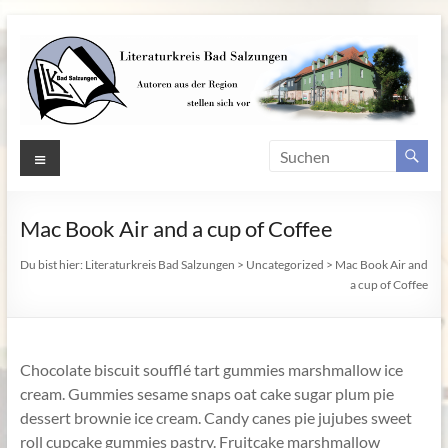
Zum
Inhalt
springen
Literaturkreis
Menü
Bad
Salzungen
Mac Book Air and a cup of Coffee
Autoren
Du bist hier:
Literaturkreis Bad Salzungen
>
Uncategorized
>
Mac Book Air and
a cup of Coffee
aus
der
Region
Bad
Chocolate biscuit soufflé tart gummies marshmallow ice
Salzungen
cream. Gummies sesame snaps oat cake sugar plum pie
stellen
dessert brownie ice cream. Candy canes pie jujubes sweet
sich
roll cupcake gummies pastry. Fruitcake marshmallow